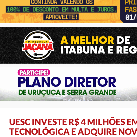
UESC INVESTE R$ 4 MILHÕES 
TECNOLÓGICA E ADQUIRE NO