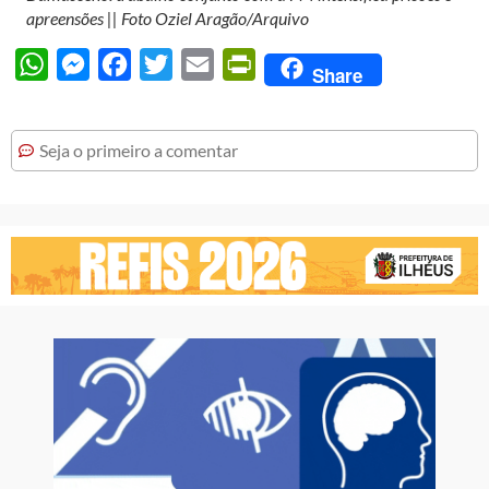
apreensões || Foto Oziel Aragão/Arquivo
WhatsApp
Messenger
Facebook
Twitter
Email
PrintFriendly
Share
Seja o primeiro a comentar