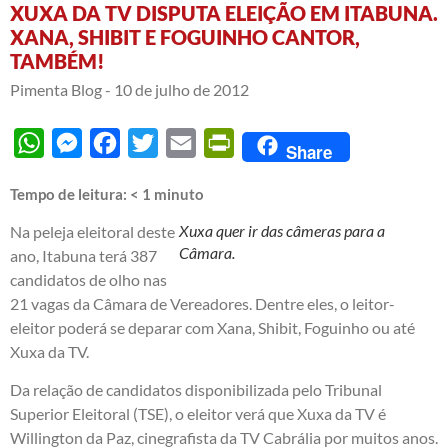
XUXA DA TV DISPUTA ELEIÇÃO EM ITABUNA.
XANA, SHIBIT E FOGUINHO CANTOR,
TAMBÉM!
Pimenta Blog -
10 de julho de 2012
WhatsApp
Messenger
Facebook
Twitter
Email
PrintFriendly
Share
Tempo de leitura:
< 1
minuto
Xuxa quer ir das câmeras para a
Na peleja eleitoral deste
Câmara.
ano, Itabuna terá 387
candidatos de olho nas
21 vagas da Câmara de Vereadores. Dentre eles, o leitor-
eleitor poderá se deparar com Xana, Shibit, Foguinho ou até
Xuxa da TV.
Da relação de candidatos disponibilizada pelo Tribunal
Superior Eleitoral (TSE), o eleitor verá que Xuxa da TV é
Willington da Paz, cinegrafista da TV Cabrália por muitos anos.