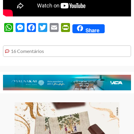
WhatsApp
Messenger
Facebook
Twitter
Email
PrintFriendly
Share
16 Comentários