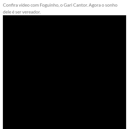
Confira vídeo com Foguinho, o Gari Cantor. Agora o sonho
dele é ser vereador.