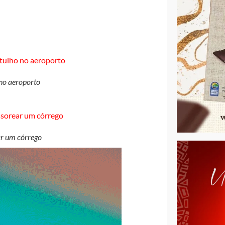
no aeroporto
ar um córrego