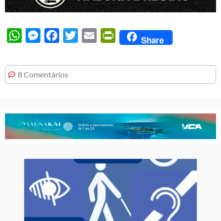
WhatsApp
Messenger
Facebook
Twitter
Email
PrintFriendly
Share
8 Comentários