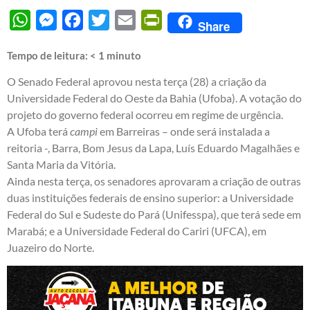
WhatsApp
Messenger
Facebook
Twitter
Email
PrintFriendly
Share
Tempo de leitura:
< 1
minuto
O Senado Federal aprovou nesta terça (28) a criação da
Universidade Federal do Oeste da Bahia (Ufoba). A votação do
projeto do governo federal ocorreu em regime de urgência.
A Ufoba terá
campi
em Barreiras – onde será instalada a
reitoria -, Barra, Bom Jesus da Lapa, Luís Eduardo Magalhães e
Santa Maria da Vitória.
Ainda nesta terça, os senadores aprovaram a criação de outras
duas instituições federais de ensino superior: a Universidade
Federal do Sul e Sudeste do Pará (Unifesspa), que terá sede em
Marabá; e a Universidade Federal do Cariri (UFCA), em
Juazeiro do Norte.