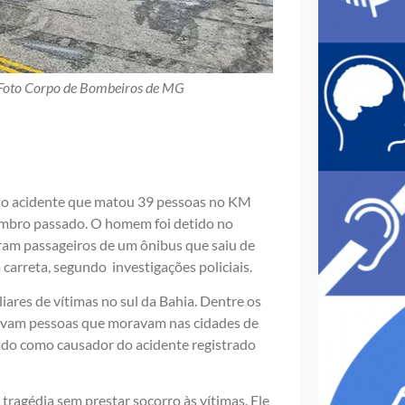
|| Foto Corpo de Bombeiros de MG
a no acidente que matou 39 pessoas no KM
zembro passado. O homem foi detido no
 eram passageiros de um ônibus que saiu de
a carreta, segundo investigações policiais.
ares de vítimas no sul da Bahia. Dentre os
tavam pessoas que moravam nas cidades de
ado como causador do acidente registrado
 tragédia sem prestar socorro às vítimas. Ele