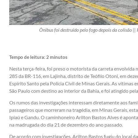
Ônibus foi destruído pelo fogo depois da colisão 
Tempo de leitura:
2
minutos
Nesta terça-feira, foi preso o motorista da carreta envolvid
285 da BR-116, em Lajinha, distrito de Teófilo Otoni, em de
Espírito Santo pela Polícia Civil de Minas Gerais. As vítimas
São Paulo com destino ao interior da Bahia, e foi atingido pel
Os rumos das investigações interessam diretamente aos famili
passageiros que morreram na tragédia, em Minas Gerais, es
Ipiaú e Gandu. O caminhoneiro Arilton Bastos Alves é apont
na madrugada do dia 21 de dezembro do ano passado.
De acordo com investigações, Arilton Bastos fugiu do local da