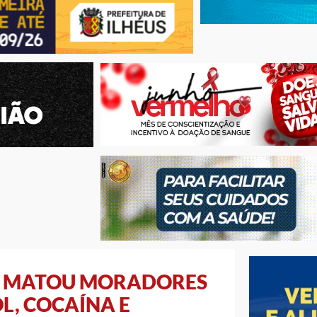
E MATOU MORADORES
L, COCAÍNA E