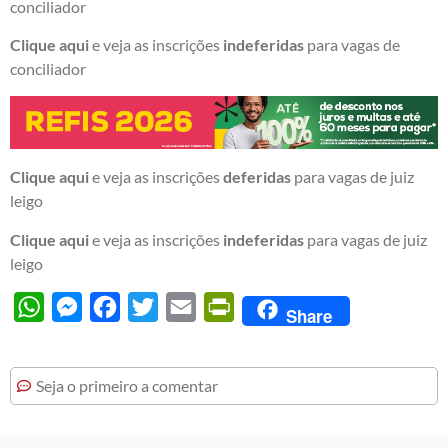
conciliador
Clique aqui
e veja as inscrições
indeferidas
para vagas de
conciliador
Clique aqui
e veja as inscrições
deferidas
para vagas de juiz
leigo
Clique aqui
e veja as inscrições
indeferidas
para vagas de juiz
leigo
WhatsApp
Messenger
Facebook
Twitter
Email
PrintFriendly
Share
Seja o primeiro a comentar