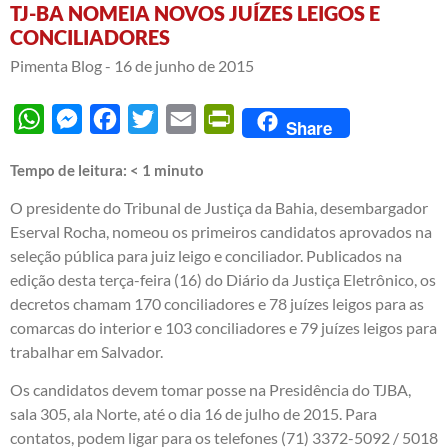
TJ-BA NOMEIA NOVOS JUÍZES LEIGOS E
CONCILIADORES
Pimenta Blog -
16 de junho de 2015
WhatsApp
Messenger
Facebook
Twitter
Email
PrintFriendly
Share
Tempo de leitura:
< 1
minuto
O presidente do Tribunal de Justiça da Bahia, desembargador
Eserval Rocha, nomeou os primeiros candidatos aprovados na
seleção pública para juiz leigo e conciliador. Publicados na
edição desta terça-feira (16) do Diário da Justiça Eletrônico, os
decretos chamam 170 conciliadores e 78 juízes leigos para as
comarcas do interior e 103 conciliadores e 79 juízes leigos para
trabalhar em Salvador.
Os candidatos devem tomar posse na Presidência do TJBA,
sala 305, ala Norte, até o dia 16 de julho de 2015. Para
contatos, podem ligar para os telefones (71) 3372-5092 / 5018