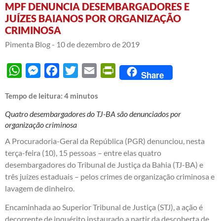
MPF DENUNCIA DESEMBARGADORES E
JUÍZES BAIANOS POR ORGANIZAÇÃO
CRIMINOSA
Pimenta Blog -
10 de dezembro de 2019
WhatsApp
Messenger
Facebook
Twitter
Email
PrintFriendly
Share
Tempo de leitura:
4
minutos
Quatro desembargadores do TJ-BA são denunciados por
organização criminosa
A Procuradoria-Geral da República (PGR) denunciou, nesta
terça-feira (10), 15 pessoas – entre elas quatro
desembargadores do Tribunal de Justiça da Bahia (TJ-BA) e
três juízes estaduais – pelos crimes de organização criminosa e
lavagem de dinheiro.
Encaminhada ao Superior Tribunal de Justiça (STJ), a ação é
decorrente de inquérito instaurado a partir da descoberta de