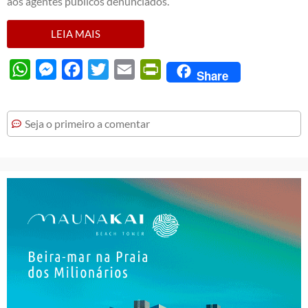
aos agentes públicos denunciados.
LEIA MAIS
WhatsApp
Messenger
Facebook
Twitter
Email
PrintFriendly
Share
Seja o primeiro a comentar