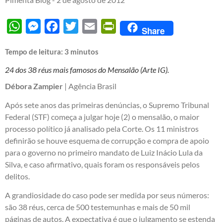
WhatsApp
Messenger
Facebook
Twitter
Email
PrintFriendly
Share
Tempo de leitura:
3
minutos
24 dos 38 réus mais famosos do Mensalão (Arte IG).
Débora Zampier
| Agência Brasil
Após sete anos das primeiras denúncias, o Supremo Tribunal
Federal (STF) começa a julgar hoje (2) o mensalão, o maior
processo político já analisado pela Corte. Os 11 ministros
definirão se houve esquema de corrupção e compra de apoio
para o governo no primeiro mandato de Luiz Inácio Lula da
Silva, e caso afirmativo, quais foram os responsáveis pelos
delitos.
A grandiosidade do caso pode ser medida por seus números:
são 38 réus, cerca de 500 testemunhas e mais de 50 mil
páginas de autos. A expectativa é que o julgamento se estenda