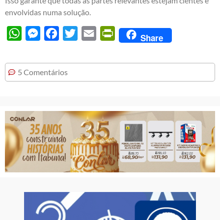
Isso garante que todas as partes relevantes estejam cientes e
envolvidas numa solução.
WhatsApp
Messenger
Facebook
Twitter
Email
PrintFriendly
Share
5 Comentários