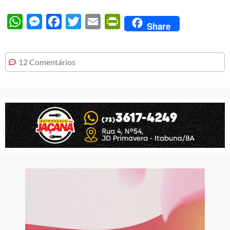
WhatsApp
Messenger
Facebook
Twitter
Email
PrintFriendly
Share
12 Comentários