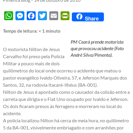
WhatsApp
Messenger
Facebook
Twitter
Email
PrintFriendly
Share
Tempo de leitura:
< 1
minuto
PM Ceará prende motorista
que provocou acidente (Foto
O motorista Nilton de Jesus
André Silva/Pimenta).
Carvalho foi preso pela Polícia
Militar a pouco mais de dois
quilômetros do local onde ocorreu o acidente que matou o
pastor evangélico Ivaldo Oliveira, 57, e Jeferson Marques dos
Santos, 32, na rodovia Itacaré-Ilhéus (BA-001).
Nilton de Jesus é apontado como o causador da colisão entre a
carreta que dirigia e o Fiat Uno ocupado por Ivaldo e Jeferson.
Os dois ficaram presos às ferragens e morreram no local do
acidente.
A polícia localizou Nilton há cerca de meia hora, no quilômetro
5 da BA-001, visivelmente embriagado e com arranhões por