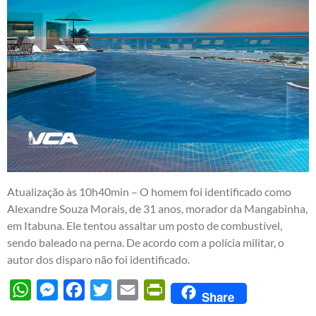
Atualização às 10h40min – O homem foi identificado como
Alexandre Souza Morais, de 31 anos, morador da Mangabinha,
em Itabuna. Ele tentou assaltar um posto de combustível,
sendo baleado na perna. De acordo com a polícia militar, o
autor dos disparo não foi identificado.
WhatsApp
Messenger
Facebook
Twitter
Email
PrintFriendly
Share