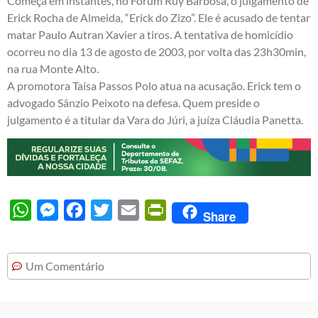
Começa em instantes, no Fórum Ruy Barbosa, o julgamento de
Erick Rocha de Almeida, “Erick do Zizo”. Ele é acusado de tentar
matar Paulo Autran Xavier a tiros. A tentativa de homicídio
ocorreu no dia 13 de agosto de 2003, por volta das 23h30min,
na rua Monte Alto.
A promotora Taísa Passos Polo atua na acusação. Erick tem o
advogado Sânzio Peixoto na defesa. Quem preside o
julgamento é a titular da Vara do Júri, a juíza Cláudia Panetta.
WhatsApp
Messenger
Facebook
Twitter
Email
PrintFriendly
Share
Um Comentário