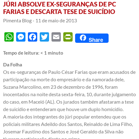
JÚRI ABSOLVE EX-SEGURANÇAS DE PC
FARIAS E DESCARTA TESE DE SUICÍDIO
Pimenta Blog -
11 de maio de 2013
WhatsApp
Messenger
Facebook
Twitter
Email
PrintFriendly
Share
Tempo de leitura:
< 1
minuto
Da Folha
Os ex-seguranças de Paulo César Farias que eram acusados de
participação na morte do empresário e da namorada dele,
Suzana Marcolino, em 23 de dezembro de 1996, foram
inocentados na noite desta sexta-feira, 10, durante julgamento
do caso, em Maceió (AL). Os jurados também afastaram a tese
de suicídio e entenderam que houve um duplo homicídio.
A maioria dos integrantes do júri popular entendeu que os
policiais militares Adeildo dos Santos, Reinaldo de Lima Filho,
Josemar Faustino dos Santos e José Geraldo da Silva não
tiveram participação direta no crime.