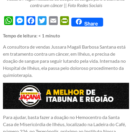
contra um câncer || Foto Redes Sociais
WhatsApp
Messenger
Facebook
Twitter
Email
PrintFriendly
Share
Tempo de leitura:
< 1
minuto
A consultora de vendas Jussara Magali Barbosa Santana está
em tratamento contra um câncer, em Ilhéus, e precisa de
doação de sangue para seguir lutando pela vida. Internada no
Hospital de Ilhéus, ela passa pelo doloroso procedimento da
quimioterapia.
Para ajudar, basta fazer a doação no Hemocentro da Santa
Casa de Misericórdia de Ilhéus, localizado na Ladeira do Café,
número 226, no Teresópolis, próximo ao Instituto Nossa