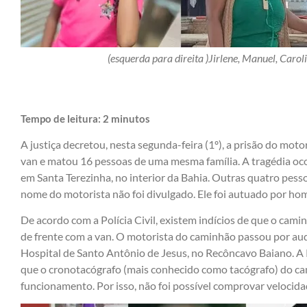
(esquerda para direita )Jirlene, Manuel, Carol
Tempo de leitura:
2
minutos
A justiça decretou, nesta segunda-feira (1º), a prisão do mo
van e matou 16 pessoas de uma mesma família. A tragédia oco
em Santa Terezinha, no interior da Bahia. Outras quatro pess
nome do motorista não foi divulgado. Ele foi autuado por hom
De acordo com a Polícia Civil, existem indícios de que o cami
de frente com a van. O motorista do caminhão passou por aud
Hospital de Santo Antônio de Jesus, no Recôncavo Baiano. A 
que o cronotacógrafo (mais conhecido como tacógrafo) do ca
funcionamento. Por isso, não foi possível comprovar velocidad