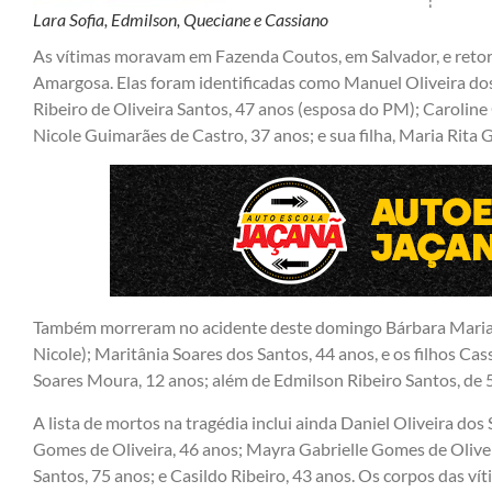
Lara Sofia, Edmilson, Queciane e Cassiano
As vítimas moravam em Fazenda Coutos, em Salvador, e reto
Amargosa. Elas foram identificadas como Manuel Oliveira dos S
Ribeiro de Oliveira Santos, 47 anos (esposa do PM); Caroline O
Nicole Guimarães de Castro, 37 anos; e sua filha, Maria Rita
Também morreram no acidente deste domingo Bárbara Maria E
Nicole); Maritânia Soares dos Santos, 44 anos, e os filhos Cas
Soares Moura, 12 anos; além de Edmilson Ribeiro Santos, de
A lista de mortos na tragédia inclui ainda Daniel Oliveira dos
Gomes de Oliveira, 46 anos; Mayra Gabrielle Gomes de Oliveir
Santos, 75 anos; e Casildo Ribeiro, 43 anos. Os corpos das ví