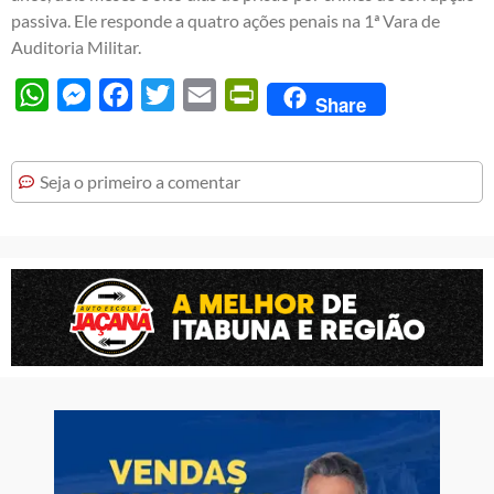
passiva. Ele responde a quatro ações penais na 1ª Vara de
Auditoria Militar.
WhatsApp
Messenger
Facebook
Twitter
Email
PrintFriendly
Share
Seja o primeiro a comentar