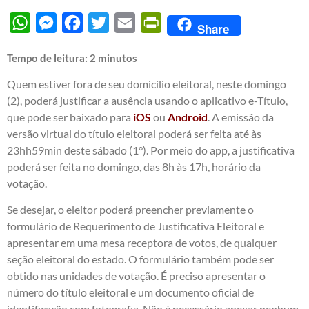
WhatsApp
Messenger
Facebook
Twitter
Email
PrintFriendly
Share
Tempo de leitura:
2
minutos
Quem estiver fora de seu domicílio eleitoral, neste domingo
(2), poderá justificar a ausência usando o aplicativo e-Título,
que pode ser baixado para
iOS
ou
Android
. A emissão da
versão virtual do título eleitoral poderá ser feita até às
23hh59min deste sábado (1°). Por meio do app, a justificativa
poderá ser feita no domingo, das 8h às 17h, horário da
votação.
Se desejar, o eleitor poderá preencher previamente o
formulário de Requerimento de Justificativa Eleitoral e
apresentar em uma mesa receptora de votos, de qualquer
seção eleitoral do estado. O formulário também pode ser
obtido nas unidades de votação. É preciso apresentar o
número do título eleitoral e um documento oficial de
identificação com fotografia. Não é necessário anexar nenhum