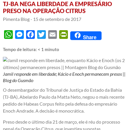
TJ-BA NEGA LIBERDADE A EMPRESÁRIO
PRESO NA OPERAÇÃO CITRUS
Pimenta Blog -
15 de setembro de 2017
WhatsApp
Messenger
Facebook
Twitter
Email
PrintFriendly
Share
Tempo de leitura:
< 1
minuto
Jamil responde em liberdade; Kácio e Enoch permanecem presos ||
Blog do Gusmão
O desembargador do Tribunal de Justiça do Estado da Bahia
(TJ-BA), Abelardo Paulo da Matta Neto, negou o mais recente
pedido de Habeas Corpus feito pela defesa do empresário
Enoch Andrade. A decisão é monocrática.
Preso desde o último dia 21 de março, ele é réu do processo
penal da Operação Citrus, que investiga supostas