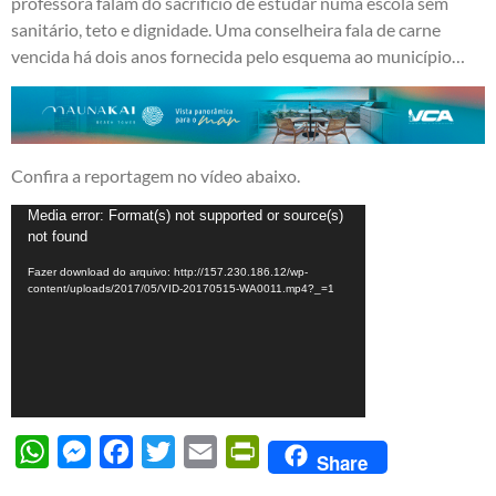
professora falam do sacrifício de estudar numa escola sem
sanitário, teto e dignidade. Uma conselheira fala de carne
vencida há dois anos fornecida pelo esquema ao município…
Confira a reportagem no vídeo abaixo.
Tocador
Media error: Format(s) not supported or source(s)
not found
de
vídeo
Fazer download do arquivo: http://157.230.186.12/wp-
content/uploads/2017/05/VID-20170515-WA0011.mp4?_=1
WhatsApp
Messenger
Facebook
Twitter
Email
PrintFriendly
Share