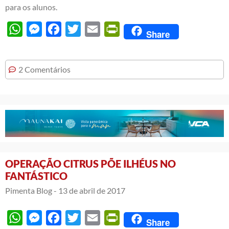
para os alunos.
WhatsApp
Messenger
Facebook
Twitter
Email
PrintFriendly
Share
2 Comentários
OPERAÇÃO CITRUS PÕE ILHÉUS NO
FANTÁSTICO
Pimenta Blog -
13 de abril de 2017
WhatsApp
Messenger
Facebook
Twitter
Email
PrintFriendly
Share