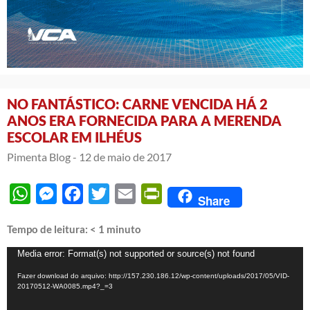
NO FANTÁSTICO: CARNE VENCIDA HÁ 2
ANOS ERA FORNECIDA PARA A MERENDA
ESCOLAR EM ILHÉUS
Pimenta Blog -
12 de maio de 2017
WhatsApp
Messenger
Facebook
Twitter
Email
PrintFriendly
Share
Tempo de leitura:
< 1
minuto
Tocador
Media error: Format(s) not supported or source(s) not found
de
Fazer download do arquivo: http://157.230.186.12/wp-content/uploads/2017/05/VID-
vídeo
20170512-WA0085.mp4?_=3