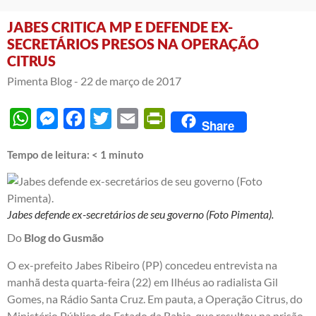
JABES CRITICA MP E DEFENDE EX-
SECRETÁRIOS PRESOS NA OPERAÇÃO
CITRUS
Pimenta Blog -
22 de março de 2017
WhatsApp
Messenger
Facebook
Twitter
Email
PrintFriendly
Share
Tempo de leitura:
< 1
minuto
Jabes defende ex-secretários de seu governo (Foto Pimenta).
Do
Blog do Gusmão
O ex-prefeito Jabes Ribeiro (PP) concedeu entrevista na
manhã desta quarta-feira (22) em Ilhéus ao radialista Gil
Gomes, na Rádio Santa Cruz. Em pauta, a Operação Citrus, do
Ministério Público do Estado da Bahia,
que resultou na prisão