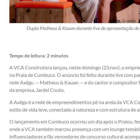
Dupla Matheus & Kauan durante live de apresentação d
Tempo de leitura:
2
minutos
A VCA Construtora lançou, neste domingo (23.nov), o emp
na Praia de Cumbuco. O anúncio foi feito durante
live
com par
rede Axêgu — Matheus & Kauan — e do cantor e compositor R
da empresa, Jardel Couto.
A Axêgu é a rede de empreendimentos pé na areia da VCA Co
estilo de vida leve, conectado à natureza e com estrutura de 
O lançamento em Cumbuco ocorreu um dia após o Praiou, fes
onde a VCA também marcou presença com um lounge temático
influenciadores e fãs vencedores de concurso cultural aco