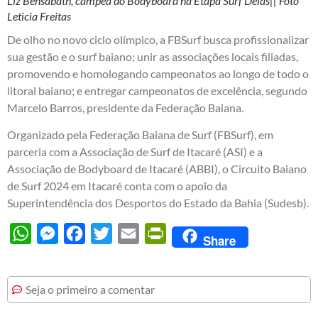
Liz Bensabath, campeã do Bodyboard na Etapa Surf Delas|| Foto
Leticia Freitas
De olho no novo ciclo olímpico, a FBSurf busca profissionalizar
sua gestão e o surf baiano; unir as associações locais filiadas,
promovendo e homologando campeonatos ao longo de todo o
litoral baiano; e entregar campeonatos de excelência, segundo
Marcelo Barros, presidente da Federação Baiana.
Organizado pela Federação Baiana de Surf (FBSurf), em
parceria com a Associação de Surf de Itacaré (ASI) e a
Associação de Bodyboard de Itacaré (ABBI), o Circuito Baiano
de Surf 2024 em Itacaré conta com o apoio da
Superintendência dos Desportos do Estado da Bahia (Sudesb).
WhatsApp
Messenger
Facebook
Twitter
Email
PrintFriendly
Share
Seja o primeiro a comentar