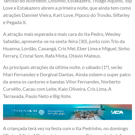
Tarcísio do Acordeon, Dilsinho, Estakazero, Thiago Aquino, Top
Love e Estakazero abrem a primeira noite, que ainda tem como
atrações Danniel Vieira, Kart Love, Pipoco do Trovão, Silfarley
e Pegada X.
A atração mais esperada e mais cara do Ita Pedro, Wesley
Safadão, apresenta-se na sexta-feira (30), junto com Trio da
Huanna, Lordão, Caxangá, Cris Mel, Eber Lima e Miguel, Sinho
Ferrary, Cristal Som, Rafa Mota, Otávio Mateus.
As principais atrações da última noite, o sábado (1º), serão
Mari Fernandez e Dorgival Dantas. Ainda sobem o super palco
da arena os cantores e bandas Vitor Fernandes, Norberto
Curvêllo, Cacau com Leite, Kaio Oliveira, Cris Lima, A
Tarraxada, Paulo Neto e Big Xote.
A criançada terá vez na festa com o Ita Pedrinho, no domingo