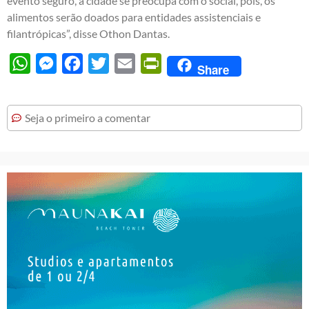
evento seguro, a cidade se preocupa com o social, pois, os
alimentos serão doados para entidades assistenciais e
filantrópicas”, disse Othon Dantas.
WhatsApp
Messenger
Facebook
Twitter
Email
PrintFriendly
Share
Seja o primeiro a comentar