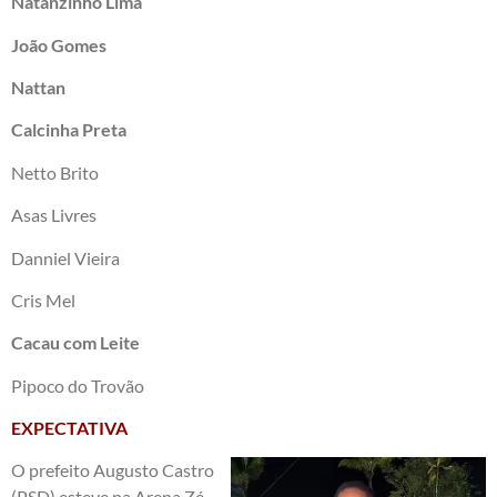
Natanzinho Lima
João Gomes
Nattan
Calcinha Preta
Netto Brito
Asas Livres
Danniel Vieira
Cris Mel
Cacau com Leite
Pipoco do Trovão
EXPECTATIVA
O prefeito Augusto Castro
(PSD) esteve na Arena Zé