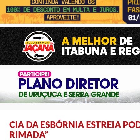
CIA DA ESBÓRNIA ESTREIA PO
RIMADA”