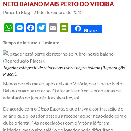
NETO BAIANO MAIS PERTO DO VITÓRIA
Pimenta Blog -
21 de dezembro de 2012
WhatsApp
Messenger
Facebook
Twitter
Email
PrintFriendly
Share
Tempo de leitura:
< 1
minuto
Jogador está perto de retorno ao rubro-negro baiano (Reprodução
Placar).
Menos de seis meses após deixar o Vitória, o artilheiro Neto
Baiano engrena retorno. O atacante enfrenta problemas de
adaptação no japonês Kashiwa Reysol.
De acordo com o
Globo Esporte
, o que trava a contratação é o
salário que o jogador passou a receber ao ser negociado com o
clube oriental. “As negociações com o Vitória já foram
iniciadas, mas o alto salário do jogador pode dificultar o