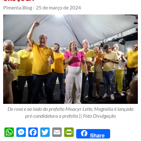
Pimenta Blog -
25 de março de 2024
De rosa e ao lado do prefeito Moacyr Leite, Magnólia é lançada
pré-candidatura a prefeita || Foto Divulgação
WhatsApp
Messenger
Facebook
Twitter
Email
PrintFriendly
Share