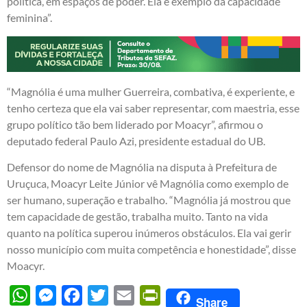
política, em espaços de poder. Ela é exemplo da capacidade
feminina”.
“Magnólia é uma mulher Guerreira, combativa, é experiente, e
tenho certeza que ela vai saber representar, com maestria, esse
grupo político tão bem liderado por Moacyr”, afirmou o
deputado federal Paulo Azi, presidente estadual do UB.
Defensor do nome de Magnólia na disputa à Prefeitura de
Uruçuca, Moacyr Leite Júnior vê Magnólia como exemplo de
ser humano, superação e trabalho. “Magnólia já mostrou que
tem capacidade de gestão, trabalha muito. Tanto na vida
quanto na política superou inúmeros obstáculos. Ela vai gerir
nosso município com muita competência e honestidade”, disse
Moacyr.
WhatsApp
Messenger
Facebook
Twitter
Email
PrintFriendly
Share