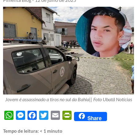
Jovem é assassinado a tiros no sul da Bahia|| Foto Ubatã Notícias
WhatsApp
Messenger
Facebook
Twitter
Email
PrintFriendly
Share
Tempo de leitura:
< 1
minuto