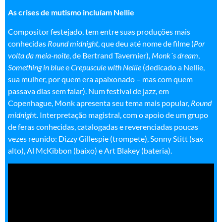
As crises de mutismo incluíam Nellie
Compositor festejado, tem entre suas produções mais
conhecidas
Round midnight
, que deu até nome de filme (
Por
volta da meia-noite
, de Bertrand Tavernier),
Monk´s dream
,
Something in blue
e
Crepuscule with Nellie
(dedicado a Nellie,
sua mulher, por quem era apaixonado – mas com quem
passava dias sem falar). Num festival de jazz, em
Copenhague, Monk apresenta seu tema mais popular,
Round
midnigh
t. Interpretação magistral, com o apoio de um grupo
de feras conhecidas, catalogadas e reverenciadas poucas
vezes reunido: Dizzy Gillespie (trompete), Sonny Stitt (sax
alto), Al McKibbon (baixo) e Art Blakey (bateria).