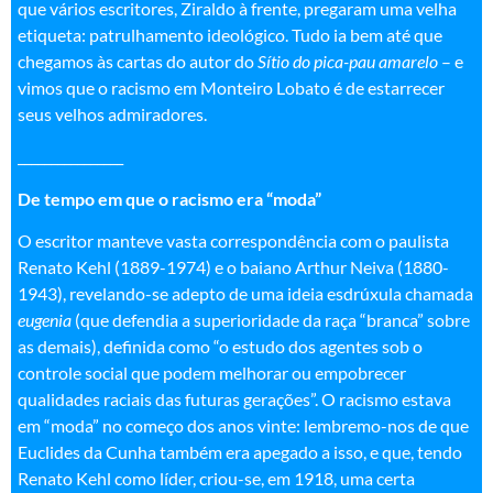
que vários escritores, Ziraldo à frente, pregaram uma velha
etiqueta: patrulhamento ideológico. Tudo ia bem até que
chegamos às cartas do autor do
Sítio do pica-pau amarelo
– e
vimos que o racismo em Monteiro Lobato é de estarrecer
seus velhos admiradores.
________________
De tempo em que o racismo era “moda”
O escritor manteve vasta correspondência com o paulista
Renato Kehl (1889-1974) e o baiano Arthur Neiva (1880-
1943), revelando-se adepto de uma ideia esdrúxula chamada
eugenia
(que defendia a superioridade da raça “branca” sobre
as demais), definida como “o estudo dos agentes sob o
controle social que podem melhorar ou empobrecer
qualidades raciais das futuras gerações”. O racismo estava
em “moda” no começo dos anos vinte: lembremo-nos de que
Euclides da Cunha também era apegado a isso, e que, tendo
Renato Kehl como líder, criou-se, em 1918, uma certa