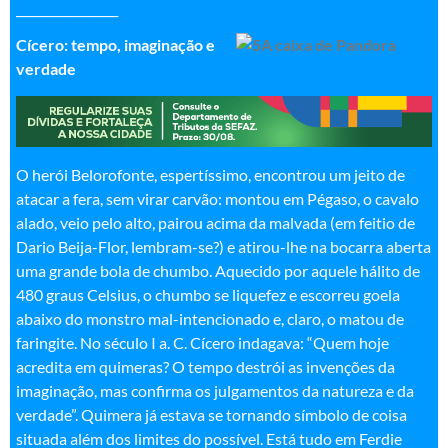
_________________
Cícero: tempo, imaginação e
verdade
O herói Belorofonte, espertíssimo, encontrou um jeito de
atacar a fera, sem virar carvão: montou em Pégaso, o cavalo
alado, veio pelo alto, pairou acima da malvada (em feitio de
Dario Beija-Flor, lembram-se?) e atirou-lhe na bocarra aberta
uma grande bola de chumbo. Aquecido por aquele hálito de
480 graus Celsius, o chumbo se liquefez e escorreu goela
abaixo do monstro mal-intencionado e, claro, o matou de
faringite. No século I a. C. Cícero indagava: “Quem hoje
acredita em quimeras? O tempo destrói as invenções da
imaginação, mas confirma os julgamentos da natureza e da
verdade”. Quimera já estava se tornando símbolo de coisa
situada além dos limites do possível. Está tudo em Ferdie