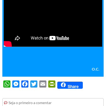
O.C.
WhatsApp
Messenger
Facebook
Twitter
Email
PrintFriendly
Share
Seja o primeiro a comentar