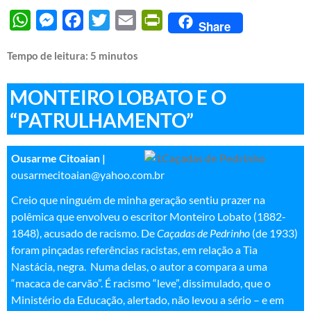
WhatsApp
Messenger
Facebook
Twitter
Email
PrintFriendly
Share
Tempo de leitura:
5
minutos
MONTEIRO LOBATO E O
“PATRULHAMENTO”
Ousarme Citoaian |
ousarmecitoaian@yahoo.com.br
Creio que ninguém de minha geração sentiu prazer na
polêmica que envolveu o escritor Monteiro Lobato (1882-
1848), acusado de racismo. De
Caçadas de Pedrinho
(de 1933)
foram pinçadas referências racistas, em relação a Tia
Nastácia, negra. Numa delas, o autor a compara a uma
“macaca de carvão”. É racismo “leve”, dissimulado, que o
Ministério da Educação, alertado, não levou a sério – e em