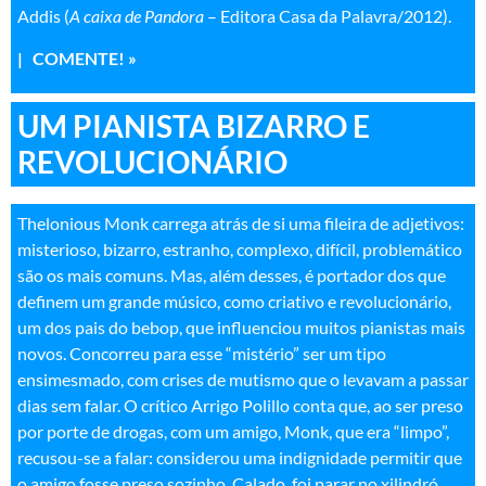
Addis (
A caixa de Pandora
– Editora Casa da Palavra/2012).
| COMENTE! »
UM PIANISTA BIZARRO E
REVOLUCIONÁRIO
Thelonious Monk carrega atrás de si uma fileira de adjetivos:
misterioso, bizarro, estranho, complexo, difícil, problemático
são os mais comuns. Mas, além desses, é portador dos que
definem um grande músico, como criativo e revolucionário,
um dos pais do bebop, que influenciou muitos pianistas mais
novos. Concorreu para esse “mistério” ser um tipo
ensimesmado, com crises de mutismo que o levavam a passar
dias sem falar. O crítico Arrigo Polillo conta que, ao ser preso
por porte de drogas, com um amigo, Monk, que era “limpo”,
recusou-se a falar: considerou uma indignidade permitir que
o amigo fosse preso sozinho. Calado, foi parar no xilindró.