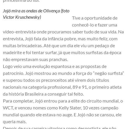
Jojó mira as ondas de Olivença (foto
Victor Kruschewsky)
Tive a oportunidade de
conhecê-lo e fazer uma
vídeo-entrevista onde procuramos saber tudo de sua vida. Na
entrevista, Jojó fala da infância pobre, mas muito feliz, com
muitas brincadeiras. Até que um dia ele viu um pedaço de
madeirite e foi tentar surfar, já que muitos surfistas da época
não emprestavam suas pranchas.
Logo veio uma evolução espantosa e as propostas de
patrocínio. Jojó mostrou ao mundo a força do “negão surfista”
e superou todos os preconceitos até virem dois títulos
nacionais na categoria profissional, 89 e 91, o primeiro atleta
da história Brasileira a conseguir tal feito.
Para completar, Jojó entrou para a elite do circuito mundial, o
WCT, e venceu nomes como Kelly Slater, 10 vezes campeão
mundial quando ele estava no auge. E Jojó não se cansou, ele
queria mais.
Depois de sua carreira vitoriosa como desportista, ele não