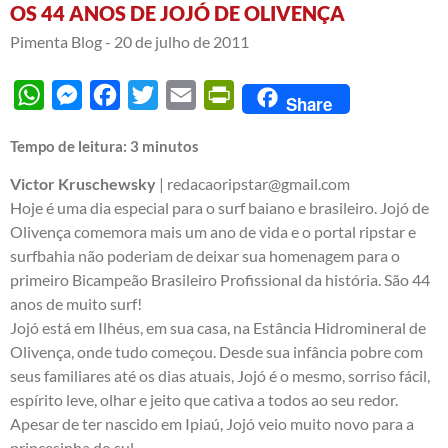
OS 44 ANOS DE JOJÓ DE OLIVENÇA
Pimenta Blog -
20 de julho de 2011
WhatsApp
Messenger
Facebook
Twitter
Email
PrintFriendly
Share
Tempo de leitura:
3
minutos
Victor Kruschewsky
| redacaoripstar@gmail.com
Hoje é uma dia especial para o surf baiano e brasileiro. Jojó de
Olivença comemora mais um ano de vida e o portal ripstar e
surfbahia não poderiam de deixar sua homenagem para o
primeiro Bicampeão Brasileiro Profissional da história. São 44
anos de muito surf!
Jojó está em Ilhéus, em sua casa, na Estância Hidromineral de
Olivença, onde tudo começou. Desde sua infância pobre com
seus familiares até os dias atuais, Jojó é o mesmo, sorriso fácil,
espírito leve, olhar e jeito que cativa a todos ao seu redor.
Apesar de ter nascido em Ipiaú, Jojó veio muito novo para a
princesinha do sul.