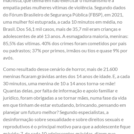
machista, que teima em não exercitar o humanismo e a
empatia pelas mulheres vítimas de violência. Segundo dados
do Fórum Brasileiro de Segurança Pública (FBSP), em 2021,
uma mulher foi estuprada, a cada 10 minutos em média, no
Brasil. Dos 56,1 mil casos, mais de 35,7 mil eram crianças e
adolescentes de até 13 anos. A esmagadora maioria, meninas:
85,5% das vítimas. 40% dos crimes foram cometidos por pais
ou padrastos; 37% por primos, irmãos ou tios e quase 9% por
avós.
Como resultado desse cenário de horror, mais de 21.600
meninas ficaram grávidas antes dos 14 anos de idade. E, a cada
30 minutos, uma menina de 10 a 14 anos torna-se mãe!
Quantas delas, por falta de informação e apoio familiar e
jurídico, foram obrigadas a se tornar mães, numa fase da vida
em que tinham de estar estudando, brincando, pensando em
planejar um futuro melhor? Segundo especialistas, a
desinformação sobre sexualidade e sobre direitos sexuais e
reprodutivos é o principal motivo para que a adolescente fique
grávida: 7, de cada 10 adolescentes grávidas, dizem que