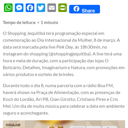
WhatsApp
Messenger
Facebook
Twitter
Email
PrintFriendly
Share
Tempo de leitura:
< 1
minuto
O Shopping Jequitibá terá programação especial em
comemoração ao Dia Internacional da Mulher, 8 de março. A
data será marcada pela live
Pink Day
, às 18h30min, no
instagram do shopping (@shoppingjequitiba). A live terá uma
hora e meia de duração, com a participação das lojas O
Boticário, Detalhes, Imaginarium e Natura, com promoções em
vários produtos e sorteio de brindes.
Durante todo o dia 8, numa parceria com a rádio Boa FM,
haverá shows na Praça de Alimentação, com as presenças de
Kocó do Lordão, Ari PB, Gian Girotto, Cristiano Pires e Cris
Mel. Um dia de muita música para celebrar a data em ambiente
seguro e aconchegante.