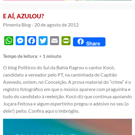
E AÍ, AZULOU?
Pimenta Blog -
20 de agosto de 2012
WhatsApp
Messenger
Facebook
Twitter
Email
PrintFriendly
Share
Tempo de leitura:
< 1
minuto
O blog Políticos do Sul da Bahia flagrou o cantor Kocó,
candidato a vereador pelo PT, na caminhada de Capitão
Azevedo, ontem, no Conceição. A prova material do “crime” é o
registro fotográfico em que o músico aparece com praguinha e
tudo do candidato à reeleição. Kocó diz que continua apoiando
Juçara Feitosa e algum espertinho pregou o adesivo no seu (o
dele!) peito. Confira aqui o
imbróglio
.