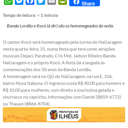
WhatsApp
Messenger
Facebook
Twitter
Email
PrintFriendly
Share
Tempo de leitura:
< 1
minuto
Banda Lordão e Kocó (à dir) são os homenageados da noite.
O cantor Kocó será homenageado pela turma do NaGaragem
nesta quarta-feira, 31, numa festa que terá como atrações
musicais Dejaci, Paratudo, Cris Mel, Jadson Ribeiro Banda
NaGaragem e o próprio Kocó. A festa dá a largada às
comemorações dos 50 anos da Banda Lordão.
A homenagem será no QG do NaGaragem, na rua E, 326,
bairro Nova Itabuna. O ingresso custa R$ 40,00 para homens e
R$ 10,00 para mulheres, com direito à louríssima gelada e
churrasco no capricho. Informações com Daniel (8859-6772)
ou Thauan (8866-8704).