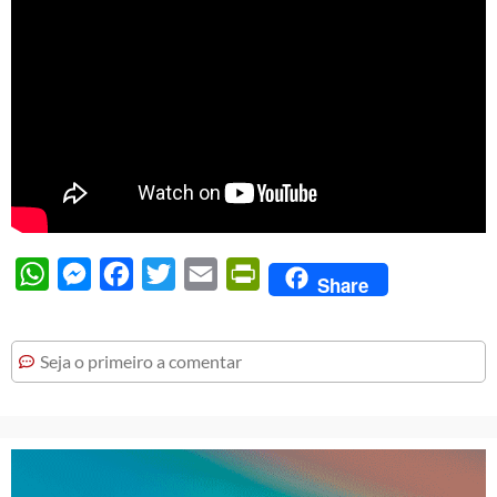
WhatsApp
Messenger
Facebook
Twitter
Email
PrintFriendly
Share
Seja o primeiro a comentar