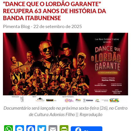
“DANCE QUE O LORDÃO GARANTE”
RECUPERA 63 ANOS DE HISTÓRIA DA
BANDA ITABUNENSE
Pimenta Blog -
22 de setembro de 2025
Documentário será lançado na próxima sexta-feira (26), no Centro
de Cultura Adonias Filho || Reprodução
WhatsApp
Messenger
Facebook
Twitter
Email
PrintFriendly