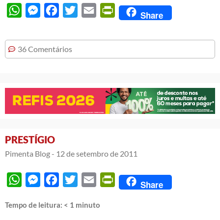
WhatsApp
Messenger
Facebook
Twitter
Email
PrintFriendly
Share
36 Comentários
PRESTÍGIO
Pimenta Blog -
12 de setembro de 2011
WhatsApp
Messenger
Facebook
Twitter
Email
PrintFriendly
Share
Tempo de leitura:
< 1
minuto