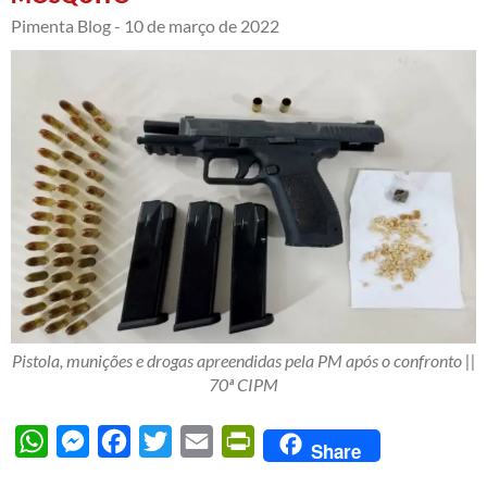
Pimenta Blog -
10 de março de 2022
Pistola, munições e drogas apreendidas pela PM após o confronto ||
70ª CIPM
WhatsApp
Messenger
Facebook
Twitter
Email
PrintFriendly
Share