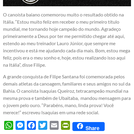
O canoísta baiano comemorou muito o resultado obtido na
Itália. “Estou muito feliz em receber o meu primeiro título
mundial, me tornando hoje campeão do mundo. Agradeço
primeiramente a Deus por ter me permitido chegar até aqui,
estendo ao meu treinador Lauro Júnior, que sempre me
incentivou e está me ajudando cada dia mais. Bom, estou mega
feliz, pois era o meu sonho e, hoje, estou realizando isso aqui
na Itália”, disse Filipe.
A grande conquista de Filipe Santana foi comemorada pelos
demais atletas da canoagem, familiares e seus amigos no sul da
Bahia. O canoísta Isaquias Queiroz, tetracampeão mundial na
mesma prova e também de Ubaitaba, mandou mensagem para
o jovem pelo ouro. “Parabéns, mano, linda prova! Você
merece!” escreveu Isaquias em uma rede social.
WhatsApp
Messenger
Facebook
Twitter
Email
PrintFriendly
Share