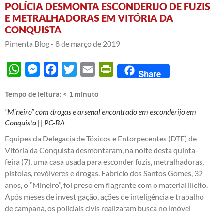
POLÍCIA DESMONTA ESCONDERIJO DE FUZIS
E METRALHADORAS EM VITÓRIA DA
CONQUISTA
Pimenta Blog -
8 de março de 2019
WhatsApp
Messenger
Facebook
Twitter
Email
PrintFriendly
Share
Tempo de leitura:
< 1
minuto
“Mineiro” com drogas e arsenal encontrado em esconderijo em
Conquista || PC-BA
Equipes da Delegacia de Tóxicos e Entorpecentes (DTE) de
Vitória da Conquista desmontaram, na noite desta quinta-
feira (7), uma casa usada para esconder fuzis, metralhadoras,
pistolas, revólveres e drogas. Fabrício dos Santos Gomes, 32
anos, o “Mineiro”, foi preso em flagrante com o material ilícito.
Após meses de investigação, ações de inteligência e trabalho
de campana, os policiais civis realizaram busca no imóvel