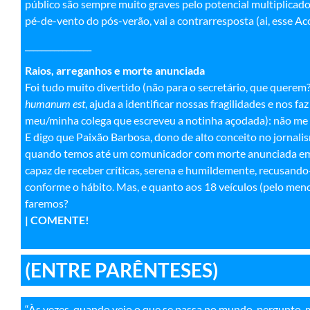
público são sempre muito graves pelo potencial multiplicad
pé-de-vento do pós-verão, vai a contrarresposta (ai, esse Ac
________________
Raios, arreganhos e morte anunciada
Foi tudo muito divertido (não para o secretário, que querem?) 
humanum est
, ajuda a identificar nossas fragilidades e nos faz
meu/minha colega que escreveu a notinha açodada): não me l
E digo que Paixão Barbosa, dono de alto conceito no jornal
quando temos até um comunicador com morte anunciada em I
capaz de receber críticas, serena e humildemente, recusando-
conforme o hábito. Mas, e quanto aos 18 veículos (pelo meno
faremos?
| COMENTE!
(ENTRE PARÊNTESES)
“Às vezes, quando vejo o que se passa no mundo, pergunto-m