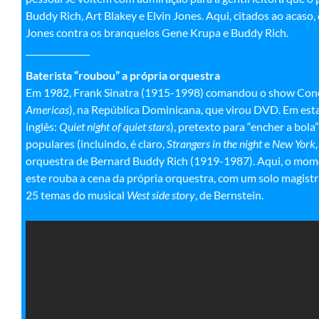
Buddy Rich, Art Blakey e Elvin Jones. Aqui, citados ao acaso,
Jones contra os branquelos Gene Krupa e Buddy Rich.
_______________
Baterista “roubou” a própria orquestr
a
Em 1982, Frank Sinatra (1915-1998) comandou o show Conc
Americas
), na República Dominicana, que virou DVD. Em est
inglês:
Quiet night of quiet stars
), pretexto para “encher a bola
populares (incluindo, é claro,
Strangers in the night
e
New York,
orquestra de Bernard Buddy Rich (1919-1987). Aqui, o mome
este rouba a cena da própria orquestra, com um solo magistral
25 temas do musical
West side story
, de Bernstein.