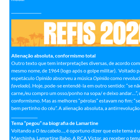
________________
Alienação absoluta, conformismo total
Outro texto que tem interpretações diversas, de acordo com
mesmo nome, de 1964 (logo após o golpe militar). Voltado par
espetáculo
Opinião
absorveu a música
Opinião
como revoluci
favelado
). Hoje, pode-se entendê-la em outro sentido: “se n
carne,/eu compro um osso/ponho na sopa/ e deixo andar…”, u
conformismo. Mas as melhores “pérolas” estavam no fim: “se
bem pertinho do céu”. A alienação absoluta, a antirrevolução
______________
Tema “pegou” na biografia de Lamartine
Voltando a
O teu cabelo…
, é oportuno dizer que este tema é 
Marchinha, Lamartine Babo. A RCA Victor, ao receber o tema