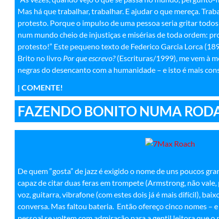
Mas há que trabalhar, trabalhar. E ajudar o que mereça. Tra
protesto. Porque o impulso de uma pessoa seria gritar todos
num mundo cheio de injustiças e misérias de toda ordem: pr
protesto!” Este pequeno texto de Federico Garcia Lorca (18
Brito no livro
Por que escrevo?
(Escrituras/1999), me vem à 
negras do desencanto com a humanidade – e isto é mais cons
| COMENTE!
FAZENDO BONITO NUMA RODA
De quem “gosta” de jazz é exigido o nome de uns poucos gr
capaz de citar duas feras em trompete (Armstrong, não vale,
voz, guitarra, vibrafone (com estes dois já é mais difícil), ba
conversa. Mas faltou bateria. Então ofereço cinco nomes – e
pessoal se voltem com admiração para a gentil leitora que o