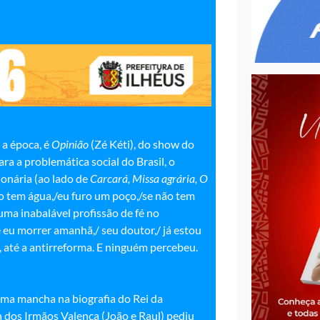
 a época, é
Opinião
(Zé Kéti), do show do
a a problemática social do Brasil, o
onária (ao lado de
Carcará, Missa agrária, O
ão tem água,/eu furo um poço,/se não tem
ma inabalável profissão de fé no
 eu morrer amanhã,/ seu doutor,/ já estou
, até a antirreforma. E ninguém percebeu.
uma mancha na biografia do Rei da
 dos Irmãos Valença (João e Raul) pediu