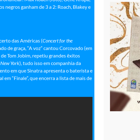
 os negros ganham de 3 a 2: Roach, Blakey e
erto das Américas (
Concert for the
ado de graça, “A voz” cantou Corcovado (em
” de Tom Jobim, repetiu grandes êxitos
 New York
), tudo isso em companhia da
nto em que Sinatra apresenta o baterista e
 em “Finale”, que encerra a lista de mais de