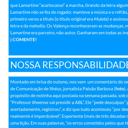
que Lamartine “acariocasse” a marcha, tirando da letra alg
Lamartine não se fez de rogado: manteve a música e o refrão,
primeiro verso a título (o título original era
Mulata
) e assino
letra e da melodia. Os Valença reconheceram as mudanças, m
Lamartine era parceiro, não autor. Ganharam em todas as ins
| COMENTE!
NOSSA RESPONSABILIDAD
Montado em brisa do outono, nos vem um comentário do se
de Comunicação de Ilhéus, jornalista Paixão Barbosa (
foto
),
propósito de notinha aqui postada na semana passada, sob o
“Professor ilheense vai presidir a ABL”. Ele “pede desculpas” 
acertadamente, registrou”, e diz que tudo aconteceu “por d
realmente é imperdoável”. Experiente (mais de três décadas 
uma lição. Em suas palavras, “os erros cometidos pelos que 