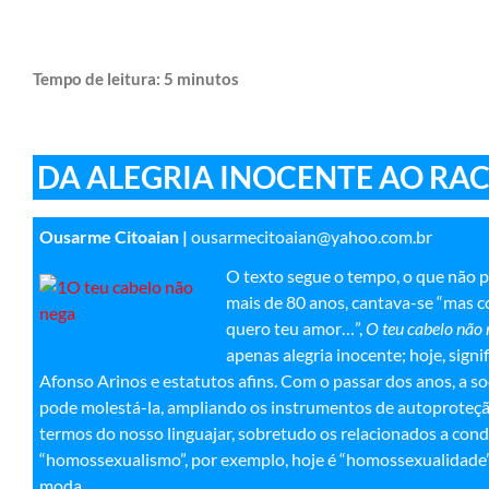
Tempo de leitura:
5
minutos
DA ALEGRIA INOCENTE AO RA
Ousarme Citoaian |
ousarmecitoaian@yahoo.com.br
O texto segue o tempo, o que não 
mais de 80 anos, cantava-se “mas c
quero teu amor…”,
O teu cabelo não
apenas alegria inocente; hoje, signif
Afonso Arinos e estatutos afins. Com o passar dos anos, a s
pode molestá-la, ampliando os instrumentos de autoproteçã
termos do nosso linguajar, sobretudo os relacionados a cond
“homossexualismo”, por exemplo, hoje é “homossexualidade”
moda.