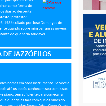
balhar como forma de
 os dias ao despertar
otesto! protesto!
98-1936), citado por José Domingos de
mente quando sobre mim pairam as nuvens
tante do que seria saudável.
 DE JAZZÓFILOS
andes nomes em cada instrumento. Se você é
 pois até os bebês conhecem seu som!), sax,
ixo e piano, tem suficiente para começar a
 qualquer deles fará com que os olhos do
 pronunciar: Max Roach (foto), Gene Krupa,