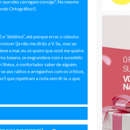
or que eles carregam consigo”. No mesmo
ordo Ortográfico!).
e “didático”, até porque errar, o clássico
 crescer (já não me dirijo a V. Sa., mas ao
eve a mal, eu só quero que você me queira.
ismo baiano, se engrandece com o sucedido:
lhéus, é confortador saber de alguém
se aos ralhos e arreganhos com os críticos,
s!) que repetiram a nota sem lê-la, o que
e: para que escrever?