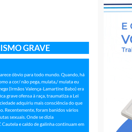
CISMO GRAVE
parece óbvio para todo mundo. Quando, há
omo a cor/ não pega, mulata,/ mulata eu
 nega
(Irmãos Valença-Lamartine Babo) era
ica grave ofensa à raça, traumatiza a Lei
ociedade adquiriu mais consciência do que
o. Recentemente, foram banidos vários
utas sexuais. Onde se dizia
. Cautela e caldo de galinha continuam em