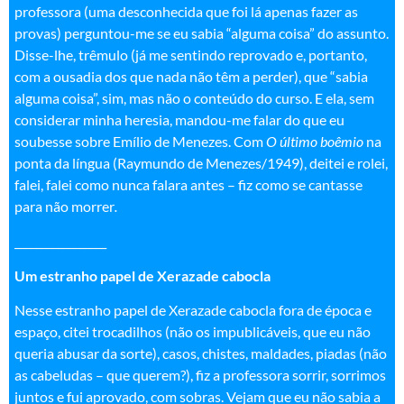
professora (uma desconhecida que foi lá apenas fazer as
provas) perguntou-me se eu sabia “alguma coisa” do assunto.
Disse-lhe, trêmulo (já me sentindo reprovado e, portanto,
com a ousadia dos que nada não têm a perder), que “sabia
alguma coisa”, sim, mas não o conteúdo do curso. E ela, sem
considerar minha heresia, mandou-me falar do que eu
soubesse sobre Emílio de Menezes. Com
O último boêmio
na
ponta da língua (Raymundo de Menezes/1949), deitei e rolei,
falei, falei como nunca falara antes – fiz como se cantasse
para não morrer
.
_________________
Um estranho papel de Xerazade cabocla
Nesse estranho papel de Xerazade cabocla fora de época e
espaço, citei trocadilhos (não os impublicáveis, que eu não
queria abusar da sorte), casos, chistes, maldades, piadas (não
as cabeludas – que querem?), fiz a professora sorrir, sorrimos
juntos e fui aprovado, com sobras. Vejam que eu não sabia a