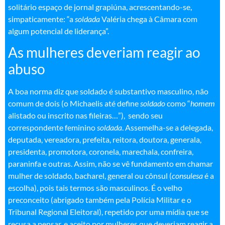
solitário espaço de jornal grapiúna, acrescentando-se,
simpaticamente: “a
soldada
Valéria chega à Câmara com
algum potencial de liderança”.
As mulheres deveriam reagir ao
abuso
A boa norma diz que soldado é substantivo masculino, não
comum de dois (o Michaelis até define
soldado
como “
homem
alistado ou inscrito nas fileiras…”), sendo seu
correspondente feminino
soldada
. Assemelha-se a delegada,
deputada, vereadora, prefeita, reitora, doutora, generala,
presidenta, promotora, coronela, marechala, confreira,
paraninfa e outras. Assim, não se vê fundamento em chamar
mulher de soldado, bacharel, general ou cônsul (
consulesa
é a
escolha), pois tais termos são masculinos. É o velho
preconceito (abrigado também pela Polícia Militar e o
Tribunal Regional Eleitoral), repetido por uma mídia que se
recusa a pensar, e aceito por mulheres que deveriam reagir a