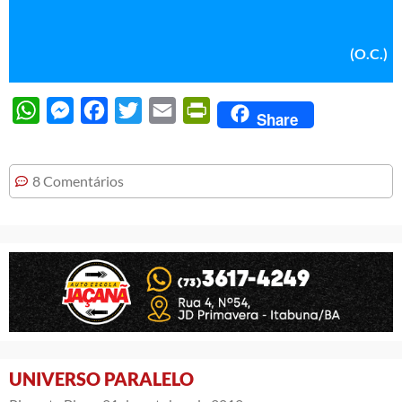
(O.C.)
WhatsApp
Messenger
Facebook
Twitter
Email
PrintFriendly
Share
8 Comentários
UNIVERSO PARALELO