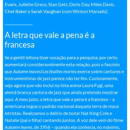
Evans, Juliette Greco, Stan Getz, Doris Day, Miles Davis,
Chet Baker e Sarah Vaughan (com Winton Marsalis).
________________
A letra que vale a pena é a
francesa
Se a gentil leitora tiver vocação para a pesquisa, por certo
aumentará consideravelmente esta relação, pois o fascínio
que
Autumn leaves
/
Les feuilles mortes
exerce sobre cantores e
instrumentistas de jazz parece não ter fim. Curiosamente,
vejo agora que não incluí na lista acima Laura Fygi, uma
alemã branca cantora de jazz que ainda pretendo mostrar
aqui. A meu juízo, a letra que vale a pena é a francesa – a
americana segue o padrão nacional daquela terra de maus
letristas. Realizamos o delírio de botar Nat King Cole e
Natalie (pai e filha) cantando juntos. A voz dele vem do filme
Autumn leaves
, de 1956 – quando ela conhecia, no máximo,