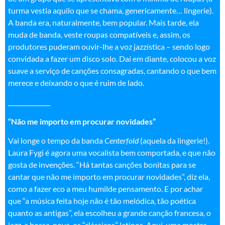
turma vestia aquilo que se chama, genericamente… lingerie).
A banda era, naturalmente, bem popular. Mais tarde, ela
muda de banda, veste roupas compatíveis e, assim, os
produtores puderam ouvir-lhe a voz jazzística – sendo logo
convidada a fazer um disco solo. Daí em diante, colocou a voz
suave a serviço de canções consagradas, cantando o que bem
merece e deixando o que é ruim de lado.
______________
“Não me importo em procurar novidades”
Vai longe o tempo da banda
Centerfold
(aquela da lingerie!).
Laura Fygi é agora uma vocalista bem comportada, e que não
gosta de invenções. “Há tantas canções bonitas para se
cantar que não me importo em procurar novidades”, diz ela,
como a fazer eco a meu humilde pensamento. E por achar
que “a música feita hoje não é tão melódica, tão poética
quanto as antigas”, ela escolheu a grande canção francesa, o
jazz, a bossa-nova, os “clássicos” latinos. Aqui, uma mostra