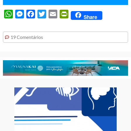
WhatsApp
Messenger
Facebook
Twitter
Email
PrintFriendly
Share
19 Comentários