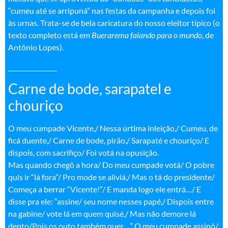
“cumeu até se arripuná” nas festas da campanha e depois foi
às urnas. Trata-se de bela caricatura do nosso eleitor típico (o
texto completo está em
Buerarema falando para o mundo
, de
Antônio Lopes).
________________
Carne de bode, sarapatel e
chouriço
O meu cumpade Vicente,/ Nessa úrtima inleição,/ Cumeu, de
ficá duente,/ Carne de bode, pirão,/ Sarapaté e chouriço/ E
dispois, com sacrifiço/ Foi votá na opusição.
Mas quando chegô a hora/ Do meu cumpade votá/ O pobre
quis ir “lá fora”/ Pro mode se aliviá,/ Mas o tá do presidente/
Começa a berrar “Vicente!”/ E manda logo ele entrá…/ E
disse pra ele: “assine/ seu nome nesses papé,/ Dispois entre
na gabine/ vote lá em quem quisé,/ Mas não demore lá
dento/Pois os outo também quer…” O meu cumpade assinô/