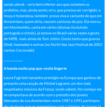
sendo alemã – erro bem inferior aos que cometem os
prefeitos, mas, ainda assim, erro, que precisa ser corrigido: a
moça é holandesa, também prova viva e cantante de que em
Amsterdam, quem diria, nascem cantoras de jazz. Ela morou
em Montevidéu, canta em vários idiomas (incluindo
português e chinês), já esteve no Brasil várias vezes e gosta
de MPB, mais ainda de Tom Jobim. Gosta tanto que gravou
Dindi
,
Insensatez
e outras (no North Sea Jazz Festival de 2003
cantou
Corcovado
)
.
_____________
A banda muito pop que vestia lingerie
Laura Fygi tem tamanho prestígio na Europa que ganhou de
presente uma canção de Michel Legrand, um dos mais
respeitados músicos da França, vocês sabem. No começo ela
se comportava de acordo com o preceito dos jovens
liberados de sua Amsterdam: entre 1987 e 1991 participou
de um grupo que se apresentava com o mínimo de roupas (a