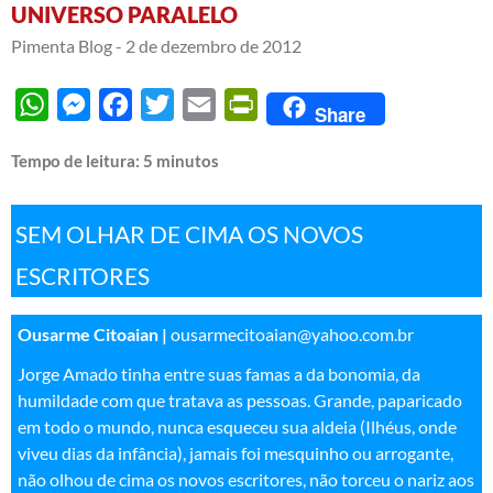
UNIVERSO PARALELO
Pimenta Blog -
2 de dezembro de 2012
WhatsApp
Messenger
Facebook
Twitter
Email
PrintFriendly
Share
Tempo de leitura:
5
minutos
SEM OLHAR DE CIMA OS NOVOS
ESCRITORES
Ousarme Citoaian |
ousarmecitoaian@yahoo.com.br
Jorge Amado tinha entre suas famas a da bonomia, da
humildade com que tratava as pessoas. Grande, paparicado
em todo o mundo, nunca esqueceu sua aldeia (Ilhéus, onde
viveu dias da infância), jamais foi mesquinho ou arrogante,
não olhou de cima os novos escritores, não torceu o nariz aos