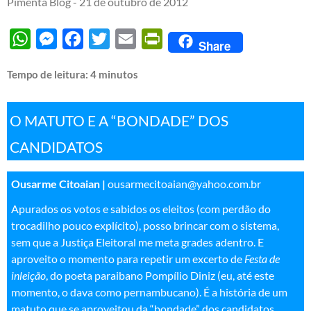
Pimenta Blog -
21 de outubro de 2012
WhatsApp
Messenger
Facebook
Twitter
Email
PrintFriendly
Share
Tempo de leitura:
4
minutos
O MATUTO E A “BONDADE” DOS
CANDIDATOS
Ousarme Citoaian |
ousarmecitoaian@yahoo.com.br
Apurados os votos e sabidos os eleitos (com perdão do
trocadilho pouco explícito), posso brincar com o sistema,
sem que a Justiça Eleitoral me meta grades adentro. E
aproveito o momento para repetir um excerto de
Festa de
inleição
, do poeta paraibano Pompílio Diniz (eu, até este
momento, o dava como pernambucano). É a história de um
matuto que se aproveitou da “bondade” dos candidatos,