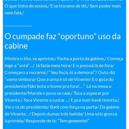
O que tinha de assiná,/ E se troceno de dô,/ Sem poder mais
nem falá,/
________________
O cumpade faz “oportuno” uso da
cabine
Mostra o tito, se aprivine,/ Fecha a porta da gabine,/ Começa
logo a “votá”…/ Já fazia meia hora/ E o pessoá lá de fora/
Começaro a recramá:/ “Seu fiscá, ói a demora!”/ Outo diz
“vamo simbora/ Que a urna é só de Vicente/ E o gota do
presidente/Não bota o home pra fora!…” Lá na mesa o
presidente/Manda o povo se calá,/ Toca a esperar por
Vicente,/ Toca Vicente a custar…/ E pra num havê revorta,/
Vai o tá do presidente/ Batê com força na porta/ Da gabine
de Vicente…/ Depois dumas três batida/ Uma vóiz grossa,
isprimida/ Responde de lá: “Tem geeeente!”