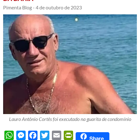
Pimenta Blog -
4 de outubro de 2023
Lauro Antônio Cortês foi executado na guarita de condomínio
WhatsApp
Messenger
Facebook
Twitter
Email
PrintFriendly
Share