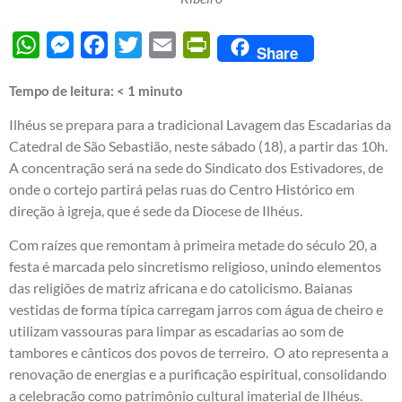
WhatsApp
Messenger
Facebook
Twitter
Email
PrintFriendly
Share
Tempo de leitura:
< 1
minuto
Ilhéus se prepara para a tradicional Lavagem das Escadarias da
Catedral de São Sebastião, neste sábado (18), a partir das 10h.
A concentração será na sede do Sindicato dos Estivadores, de
onde o cortejo partirá pelas ruas do Centro Histórico em
direção à igreja, que é sede da Diocese de Ilhéus.
Com raízes que remontam à primeira metade do século 20, a
festa é marcada pelo sincretismo religioso, unindo elementos
das religiões de matriz africana e do catolicismo. Baianas
vestidas de forma típica carregam jarros com água de cheiro e
utilizam vassouras para limpar as escadarias ao som de
tambores e cânticos dos povos de terreiro. O ato representa a
renovação de energias e a purificação espiritual, consolidando
a celebração como patrimônio cultural imaterial de Ilhéus.