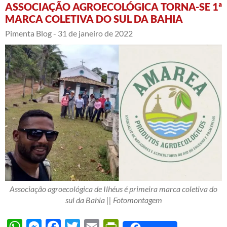
ASSOCIAÇÃO AGROECOLÓGICA TORNA-SE 1ª
MARCA COLETIVA DO SUL DA BAHIA
Pimenta Blog -
31 de janeiro de 2022
Associação agroecológica de Ilhéus é primeira marca coletiva do
sul da Bahia || Fotomontagem
WhatsApp
Messenger
Facebook
Twitter
Email
PrintFriendly