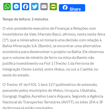
WhatsApp
Messenger
Facebook
Twitter
Email
PrintFriendly
Share
Tempo de leitura:
2
minutos
O vice-presidente executivo de Finanças e Relações com
Investidores da Vale, Marcelo Bacci, afirmou, nesta sexta-feira
(1º), que a mineradora só tomará uma decisão com relação à
Bahia Mineração S.A. (Bamin), se encontrar uma alternativa
econômica para desenvolver o projeto na Bahia. Ele observou
que o volume de minério de ferro na mina da Bamin não
justifica investimento na Fiol 1 (Trecho 1 da Ferrovia de
Integração Oeste-Leste), entre Ilhéus, no sul, e Caetité, no
oeste do estado.
O Trecho 1F da FIOL 1 terá 127 quilômetros de extensão,
passando pelos municípios de Ilhéus, Uruçuca, Ubaitaba,
Gongogi, Itagibá, Aurelino Leal e Aiquara. Segundo a Agência
Nacional de Transportes Terrestres (ANTT), os lotes 2FA e 3F
da ferrovia já estão concluídos.