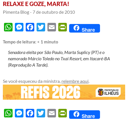
RELAXE E GOZE, MARTA!
Pimenta Blog -
7 de outubro de 2010
WhatsApp
Messenger
Facebook
Twitter
Email
PrintFriendly
Share
Tempo de leitura:
< 1
minuto
Senadora eleita por São Paulo, Marta Suplicy (PT) e o
namorado Márcio Toledo no Txai Resort, em Itacaré-BA
(Reprodução A Tarde).
Se você esqueceu da ministra,
relembre aqui
.
WhatsApp
Messenger
Facebook
Twitter
Email
PrintFriendly
Share