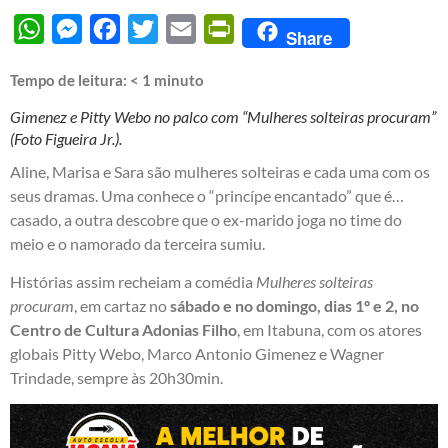
WhatsApp
Messenger
Facebook
Twitter
Email
PrintFriendly
Share
Tempo de leitura:
< 1
minuto
Gimenez e Pitty Webo no palco com “Mulheres solteiras procuram”
(Foto Figueira Jr.).
Aline, Marisa e Sara são mulheres solteiras e cada uma com os
seus dramas. Uma conhece o “princípe encantado” que é…
casado, a outra descobre que o ex-marido joga no time do
meio e o namorado da terceira sumiu.
Histórias assim recheiam a comédia
Mulheres solteiras
procuram
, em cartaz no
sábado e no domingo, dias 1º e 2, no
Centro de Cultura Adonias Filho
, em Itabuna, com os atores
globais Pitty Webo, Marco Antonio Gimenez e Wagner
Trindade, sempre às 20h30min.