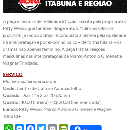
A peça é mistura de realidade e ficção. Escrita pela própria atriz
Pitty Webo, que também dirige e atua,
Mulheres solteiras
procuram
já rodou o Brasil e conquista a plateia pela qualidade
na interpretação e por expor no palco – de forma hilária – os
dramas não apenas feminino. A peça traz as reações
masculinas nas interpretações de Marco Antonio Gimenez e
Wagner Trindade.
SERVIÇO
Mulheres solteiras procuram
Onde:
Centro de Cultura Adonias Filho
Quando:
Dias 1º e 2, às 20h30min
Quanto:
40,00 (inteira) / R$ 20,00 (meia-entrada)
Elenco:
Pitty Webo, Marco Antonio Gimenez e Wagner
Trindade
WhatsApp
Messenger
Facebook
Twitter
Email
PrintFriendly