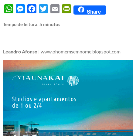
WhatsApp
Messenger
Facebook
Twitter
Email
PrintFriendly
Share
Tempo de leitura:
5
minutos
Leandro Afonso
|
www.ohomemsemnome.blogspot.com