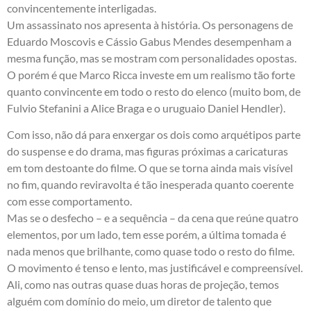
convincentemente interligadas.
Um assassinato nos apresenta à história. Os personagens de
Eduardo Moscovis e Cássio Gabus Mendes desempenham a
mesma função, mas se mostram com personalidades opostas.
O porém é que Marco Ricca investe em um realismo tão forte
quanto convincente em todo o resto do elenco (muito bom, de
Fulvio Stefanini a Alice Braga e o uruguaio Daniel Hendler).
Com isso, não dá para enxergar os dois como arquétipos parte
do suspense e do drama, mas figuras próximas a caricaturas
em tom destoante do filme. O que se torna ainda mais visível
no fim, quando reviravolta é tão inesperada quanto coerente
com esse comportamento.
Mas se o desfecho – e a sequência – da cena que reúne quatro
elementos, por um lado, tem esse porém, a última tomada é
nada menos que brilhante, como quase todo o resto do filme.
O movimento é tenso e lento, mas justificável e compreensível.
Ali, como nas outras quase duas horas de projeção, temos
alguém com domínio do meio, um diretor de talento que