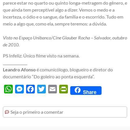
parece estar no quarto ou quinto longa-metragem do gênero, e
que ainda tem perceptível algo a dizer. Vemos o medo e a
incerteza, o ódio e o sangue, da família e o escorrido. Tudo em
meio a algo que, como ela, sempre teremos: a dúvida.
Visto no Espaço Unibanco/Cine Glauber Rocha – Salvador, outubro
de 2010.
PS Infeliz: Único filme visto na semana.
______________
Leandro Afonso
é comunicólogo, blogueiro e diretor do
documentário “Do goleiro ao ponta esquerda”.
WhatsApp
Messenger
Facebook
Twitter
Email
PrintFriendly
Share
Seja o primeiro a comentar