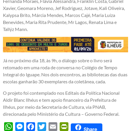
Fernanda Moraes, Flávia Alessandra, Franklin Costa, Gabriel
Xavier, Geomara Moreno, Jef Rodriguez, Jotave, Kali Oliveira,
Kalypsa Brito, Márcia Mendes, Marcos Cajé, Maria Luíza
Benevides, Maria Rita Prudente, Mr Lagos, Renata Lima e
Tallýz Mann.
Já no próximo dia 18, às 9h, o diálogo sobre o livro será
retomado em uma roda de conversa no Colégio de Tempo
Integral do Iguape. Nos dois encontros, as bibliotecas das duas
escolas ganharão 30 exemplares da coletânea, cada.
O projeto foi contemplado nos Editais da Política Nacional
Aldir Blanc Ilhéus e tem apoio financeiro da Prefeitura de
Ilhéus, por meio da Secretaria de Cultura, via PNAB,
direcionada pelo Ministério da Cultura – Governo Federal.
WhatsApp
Messenger
Facebook
Twitter
Email
PrintFriendly
Share