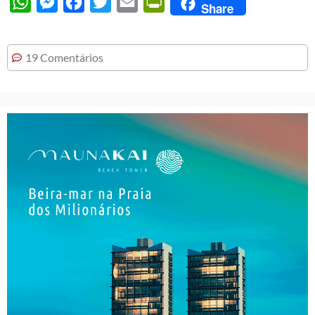
WhatsApp
Messenger
Facebook
Twitter
Email
PrintFriendly
Share
19 Comentários