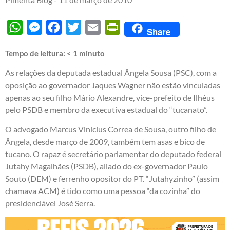
WhatsApp
Messenger
Facebook
Twitter
Email
PrintFriendly
Share
Tempo de leitura:
< 1
minuto
As relações da deputada estadual Ângela Sousa (PSC), com a
oposição ao governador Jaques Wagner não estão vinculadas
apenas ao seu filho Mário Alexandre, vice-prefeito de Ilhéus
pelo PSDB e membro da executiva estadual do “tucanato”.
O advogado Marcus Vinicius Correa de Sousa, outro filho de
Ângela, desde março de 2009, também tem asas e bico de
tucano. O rapaz é secretário parlamentar do deputado federal
Jutahy Magalhães (PSDB), aliado do ex-governador Paulo
Souto (DEM) e ferrenho opositor do PT. “Jutahyzinho” (assim
chamava ACM) é tido como uma pessoa “da cozinha” do
presidenciável José Serra.