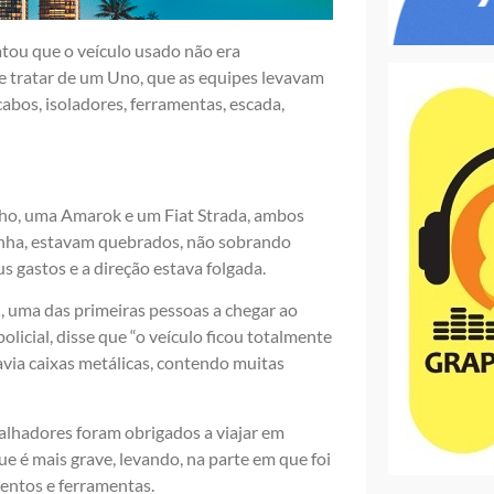
ou que o veículo usado não era
se tratar de um Uno, que as equipes levavam
abos, isoladores, ferramentas, escada,
lho, uma Amarok e um Fiat Strada, ambos
unha, estavam quebrados, não sobrando
us gastos e a direção estava folgada.
l, uma das primeiras pessoas a chegar ao
licial, disse que “o veículo ficou totalmente
via caixas metálicas, contendo muitas
balhadores foram obrigados a viajar em
e é mais grave, levando, na parte em que foi
mentos e ferramentas.