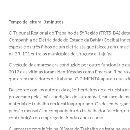
Tempo de leitura:
3
minutos
O Tribunal Regional do Trabalho da 5ª Região (TRT5-BA) det
Companhia de Eletricidade do Estado da Bahia (Coelba) inde
esposa e os três filhos de um eletricista que faleceu em um ac
na BR-101 entre os municípios de Uruçuca e Itajuípe.
O veículo da empresa era conduzido por outro funcionário 
2017 e as vítimas foram identificadas como Emerson Ribeiro A
que eram moradores de Itabuna. O PIMENTA apurou que a ind
De acordo com os autores da ação, herdeiros do eletricista mo
provocado pelas más condições do automóvel, cansaço do moto
material de trabalho em local inapropriado. Os desembarga
pensão mensal à ex-companheira do trabalhador falecido, no 
contribuição do empregado. Ainda cabe recurso.
O processo teve início na 3ª Vara do Trabalho de Itabuna, qu