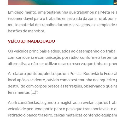
Em depoimento, uma testemunha que trabalhou na Meta relat
recomendável para o trabalho em estrada da zona rural, por 
muito material de trabalho durante as viagens, a exemplo de c
bastões de manobra.
VEÍCULO INADEQUADO
Os veículos principais e adequados ao desempenho do traba
com carroceria e comunicação por rádio, conforme a testem
alternativa a não ser utilizar o carro reserva, que tinha os pne
A relatora pontuou, ainda, que um Policial Rodoviário Federa
local após o acidente, ouvido como testemunha no inquérito po
destruído com corpos presos às ferragens, observando que ha
ferramentas (…)”.
As circunstâncias, segundo a magistrada, revelam que os tra
veículo de pequeno porte para o peso que transportava e, o qu
retirado o banco traseiro, caixas metálicas contendo equipa