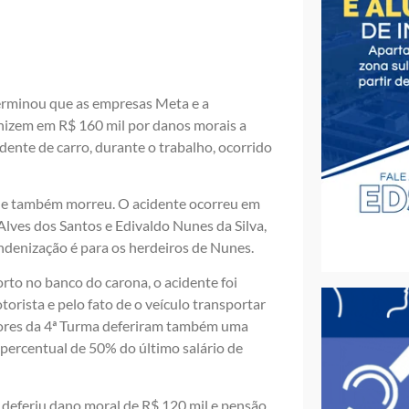
erminou que as empresas Meta e a
nizem em R$ 160 mil por danos morais a
idente de carro, durante o trabalho, ocorrido
que também morreu. O acidente ocorreu em
lves dos Santos e Edivaldo Nunes da Silva,
enização é para os herdeiros de Nunes.
rto no banco do carona, o acidente foi
rista e pelo fato de o veículo transportar
dores da 4ª Turma deferiram também uma
percentual de 50% do último salário de
e deferiu dano moral de R$ 120 mil e pensão