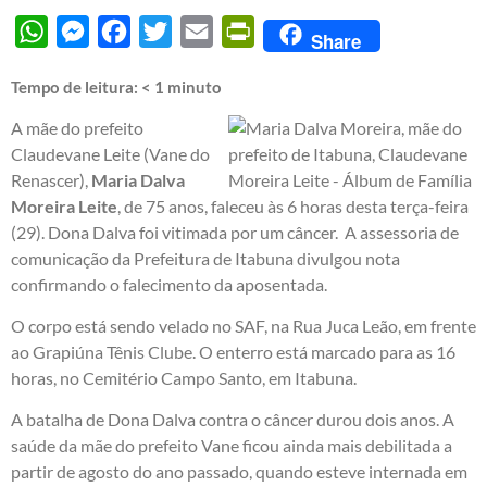
WhatsApp
Messenger
Facebook
Twitter
Email
PrintFriendly
Share
Tempo de leitura:
< 1
minuto
A mãe do prefeito
Claudevane Leite (Vane do
Renascer),
Maria Dalva
Moreira Leite
, de 75 anos, faleceu às 6 horas desta terça-feira
(29). Dona Dalva foi vitimada por um câncer. A assessoria de
comunicação da Prefeitura de Itabuna divulgou nota
confirmando o falecimento da aposentada.
O corpo está sendo velado no SAF, na Rua Juca Leão, em frente
ao Grapiúna Tênis Clube. O enterro está marcado para as 16
horas, no Cemitério Campo Santo, em Itabuna.
A batalha de Dona Dalva contra o câncer durou dois anos. A
saúde da mãe do prefeito Vane ficou ainda mais debilitada a
partir de agosto do ano passado, quando esteve internada em