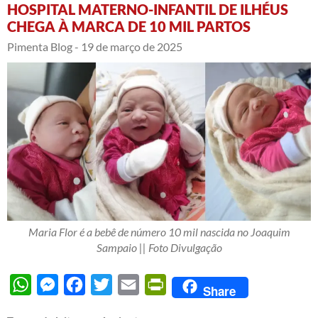
HOSPITAL MATERNO-INFANTIL DE ILHÉUS
CHEGA À MARCA DE 10 MIL PARTOS
Pimenta Blog -
19 de março de 2025
Maria Flor é a bebê de número 10 mil nascida no Joaquim
Sampaio || Foto Divulgação
WhatsApp
Messenger
Facebook
Twitter
Email
PrintFriendly
Share