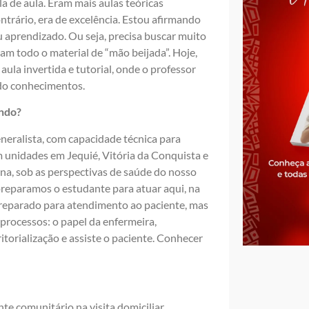
 de aula. Eram mais aulas teóricas
ntrário, era de excelência. Estou afirmando
u aprendizado. Ou seja, precisa buscar muito
m todo o material de “mão beijada”. Hoje,
ula invertida e tutorial, onde o professor
ndo conhecimentos.
ando?
neralista, com capacidade técnica para
 unidades em Jequié, Vitória da Conquista e
na, sob as perspectivas de saúde do nosso
preparamos o estudante para atuar aqui, na
 preparado para atendimento ao paciente, mas
 processos: o papel da enfermeira,
itorialização e assiste o paciente. Conhecer
e comunitário na visita domiciliar.