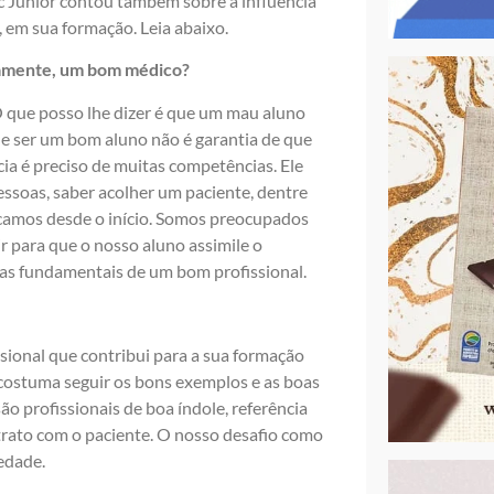
c Júnior contou também sobre a influência
 em sua formação. Leia abaixo.
iamente, um bom médico?
 que posso lhe dizer é que um mau aluno
e ser um bom aluno não é garantia de que
ia é preciso de muitas competências. Ele
pessoas, saber acolher um paciente, dentre
uscamos desde o início. Somos preocupados
 para que o nosso aluno assimile o
cas fundamentais de um bom profissional.
sional que contribui para a sua formação
costuma seguir os bons exemplos e as boas
ão profissionais de boa índole, referência
trato com o paciente. O nosso desafio como
edade.