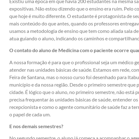
Existiu uma época em que havia 200 estudantes na mesma sala
expositivas. Não estou dizendo que o ensino era ruim. Pelo co
que hoje é muito diferente. O estudante é protagonista de se
mais conteúdo do que antes, quando os professores entregava
usamos a metodologia de ensino que tem como aliada sala de a
atua guiando o aluno, indicando os caminhos e compartilha
O contato do aluno de Medicina com o paciente ocorre qu
A nossa formação é para que o profissional seja um médico ge
atender nas unidades básicas de saúde. Estamos em rede, com
Feira de Santana, mas o nosso curso foi desenhado para Itabu
município e da nossa região. Desde o primeiro semestre que 
cidade. É lógico que o aluno, no primeiro semestre, não está
precisa frequentar às unidades básicas de saúde, entender os
recepcionista e como o agente comunitário de saúde faz a terr
o papel de cada um.
E nos demais semestres?
No segundo semestre, o aluno já começa a acompanhar o agent