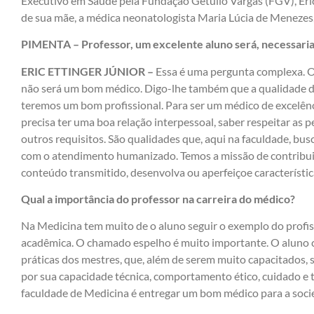
Executivo em Saúde pela Fundação Getúlio Vargas (FGV), Eri
de sua mãe, a médica neonatologista Maria Lúcia de Menezes,
PIMENTA – Professor, um excelente aluno será, necessar
ERIC ETTINGER JÚNIOR –
Essa é uma pergunta complexa. O
não será um bom médico. Digo-lhe também que a qualidade d
teremos um bom profissional. Para ser um médico de excelênc
precisa ter uma boa relação interpessoal, saber respeitar as 
outros requisitos. São qualidades que, aqui na faculdade, b
com o atendimento humanizado. Temos a missão de contribuir
conteúdo transmitido, desenvolva ou aperfeiçoe característi
Qual a importância do professor na carreira do médico?
Na Medicina tem muito de o aluno seguir o exemplo do profis
acadêmica. O chamado espelho é muito importante. O aluno 
práticas dos mestres, que, além de serem muito capacitados, s
por sua capacidade técnica, comportamento ético, cuidado e 
faculdade de Medicina é entregar um bom médico para a soci