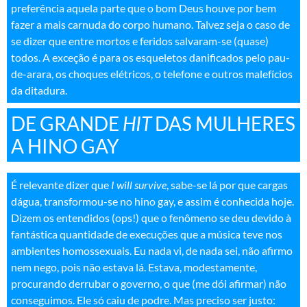
preferência aquela parte que o bom Deus houve por bem
fazer a mais carnuda do corpo humano. Talvez seja o caso de
se dizer que entre mortos e feridos salvaram-se (quase)
todos. A exceção é para os esqueletos danificados pelo pau-
de-arara, os choques elétricos, o telefone e outros malefícios
da ditadura.
DE GRANDE
HIT
DAS MULHERES
A HINO GAY
É relevante dizer que
I will survive
, sabe-se lá por que cargas
dágua, transformou-se no hino gay, e assim é conhecida hoje.
Dizem os entendidos (ops!) que o fenômeno se deu devido à
fantástica quantidade de execuções que a música teve nos
ambientes homossexuais. Eu nada vi, de nada sei, não afirmo
nem nego, pois não estava lá. Estava, modestamente,
procurando derrubar o governo, o que (me dói afirmar) não
conseguimos. Ele só caiu de podre. Mas preciso ser justo: