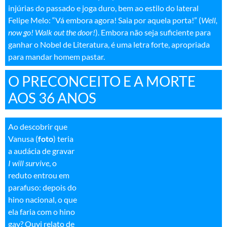
AOS 36 ANOS
Ao descobrir que
Vanusa (
foto
) teria
a audácia de gravar
I will survive
, o
reduto entrou em
parafuso: depois do
hino nacional, o que
ela faria com o hino
gay? Ouvi relato de
que numa dessas paradas GLBT ela entoou Eu sobrevivo
(versão de Paulo Coelho, ex-parceiro de Raul Seixas e maior
vendedor de livros do mundo) e não reeditou o desempenho
obtido com a canção de Osório Duque Estrada e Francisco
Manuel da Silva, quer dizer, sob o ataque vanusiano, a música
fez o que faz nos últimos trinta anos: sobreviveu. Afaste os
móveis, aperte o play e solte a fran…, isto é, mande ver