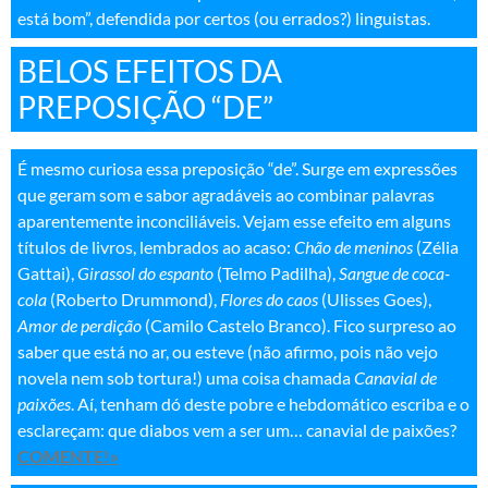
está bom”, defendida por certos (ou errados?) linguistas
.
BELOS EFEITOS DA
PREPOSIÇÃO “DE”
É mesmo curiosa essa preposição “de”. Surge em expressões
que geram som e sabor agradáveis ao combinar palavras
aparentemente inconciliáveis. Vejam esse efeito em alguns
títulos de livros, lembrados ao acaso:
Chão de meninos
(Zélia
Gattai),
Girassol do espanto
(Telmo Padilha),
Sangue de coca-
cola
(Roberto Drummond),
Flores do caos
(Ulisses Goes),
Amor de perdição
(Camilo Castelo Branco). Fico surpreso ao
saber que está no ar, ou esteve (não afirmo, pois não vejo
novela nem sob tortura!) uma coisa chamada
Canavial de
paixões
. Aí, tenham dó deste pobre e hebdomático escriba e o
esclareçam: que diabos vem a ser um… canavial de paixões?
COMENTE!»