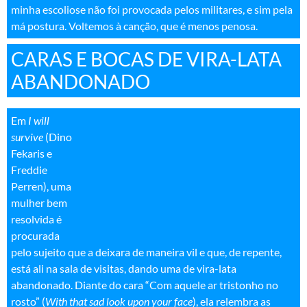
minha escoliose não foi provocada pelos militares, e sim pela
má postura. Voltemos à canção, que é menos penosa.
CARAS E BOCAS DE VIRA-LATA
ABANDONADO
Em
I will survive
(Dino Fekaris e Freddie Perren), uma mulher
bem resolvida é procurada pelo sujeito que a deixara de
maneira vil e que, de repente, está ali na sala de visitas, dando
uma de vira-lata abandonado. Diante do cara “Com aquele ar
tristonho no rosto” (
With that sad look upon your face
), ela
relembra as injúrias do passado e joga duro, bem ao estilo do
lateral Felipe Melo: “Vá embora agora! Saia por aquela
porta!” (
Well, now go! Walk out the door!
). Embora não seja
suficiente para ganhar o Nobel de Literatura, é uma letra
forte, apropriada para mandar homem pastar.
O PRECONCEITO E A MORTE