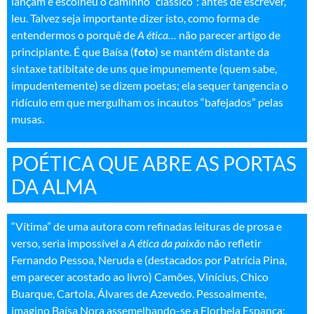
lançam e escolheu o caminho “clássico”: antes de escrever,
leu. Talvez seja importante dizer isto, como forma de
entendermos o porquê de
A ética…
não parecer artigo de
principiante. É que Baísa (
foto
) se mantém distante da
sintaxe tatibitate de uns que impunemente (quem sabe,
impudentemente) se dizem poetas; ela sequer tangencia o
ridículo em que mergulham os incautos “bafejados” pelas
musas
.
POÉTICA QUE ABRE AS PORTAS
DA ALMA
“Vítima” de uma autora com refinadas leituras de prosa e
verso, seria impossível a
A ética da paixão
não refletir
Fernando Pessoa, Neruda e (destacados por Patrícia Pina,
em parecer acostado ao livro) Camões, Vinícius, Chico
Buarque, Cartola, Álvares de Azevedo. Pessoalmente,
imagino Baísa Nora assemelhando-se a Florbela Espanca: