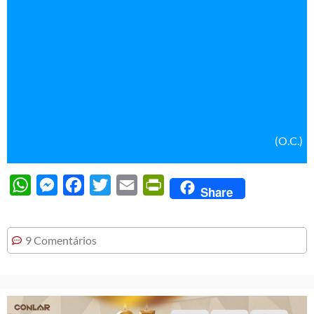
(O.C.)
WhatsApp
Messenger
Facebook
Twitter
Email
PrintFriendly
Share
9 Comentários