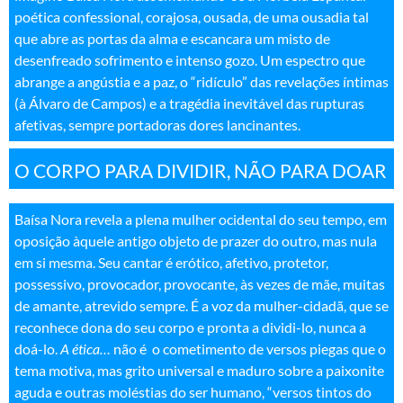
poética confessional, corajosa, ousada, de uma ousadia tal
que abre as portas da alma e escancara um misto de
desenfreado sofrimento e intenso gozo. Um espectro que
abrange a angústia e a paz, o “ridículo” das revelações íntimas
(à Álvaro de Campos) e a tragédia inevitável das rupturas
afetivas, sempre portadoras dores lancinantes
.
O CORPO PARA DIVIDIR, NÃO PARA DOAR
Baísa Nora revela a plena mulher ocidental do seu tempo, em
oposição àquele antigo objeto de prazer do outro, mas nula
em si mesma. Seu cantar é erótico, afetivo, protetor,
possessivo, provocador, provocante, às vezes de mãe, muitas
de amante, atrevido sempre. É a voz da mulher-cidadã, que se
reconhece dona do seu corpo e pronta a dividi-lo, nunca a
doá-lo.
A ética…
não é o cometimento de versos piegas que o
tema motiva, mas grito universal e maduro sobre a paixonite
aguda e outras moléstias do ser humano, “versos tintos do