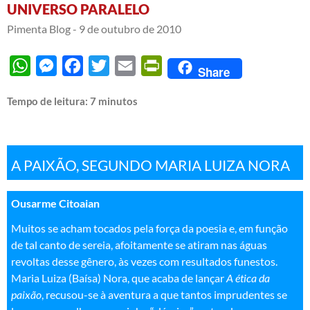
UNIVERSO PARALELO
Pimenta Blog -
9 de outubro de 2010
WhatsApp
Messenger
Facebook
Twitter
Email
PrintFriendly
Share
Tempo de leitura:
7
minutos
—
A PAIXÃO, SEGUNDO MARIA LUIZA NORA
Ousarme Citoaian
Muitos se acham tocados pela força da poesia e, em função
de tal canto de sereia, afoitamente se atiram nas águas
revoltas desse gênero, às vezes com resultados funestos.
Maria Luiza (Baísa) Nora, que acaba de lançar
A ética da
paixão
, recusou-se à aventura a que tantos imprudentes se