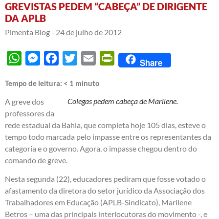
GREVISTAS PEDEM “CABEÇA” DE DIRIGENTE
DA APLB
Pimenta Blog -
24 de julho de 2012
WhatsApp
Messenger
Facebook
Twitter
Email
PrintFriendly
Share
Tempo de leitura:
< 1
minuto
Colegas pedem cabeça de Marilene.
A greve dos
professores da
rede estadual da Bahia, que completa hoje 105 dias, esteve o
tempo todo marcada pelo impasse entre os representantes da
categoria e o governo. Agora, o impasse chegou dentro do
comando de greve.
Nesta segunda (22), educadores pediram que fosse votado o
afastamento da diretora do setor jurídico da Associação dos
Trabalhadores em Educação (APLB-Sindicato), Marilene
Betros – uma das principais interlocutoras do movimento -, e